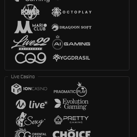
Live Casino