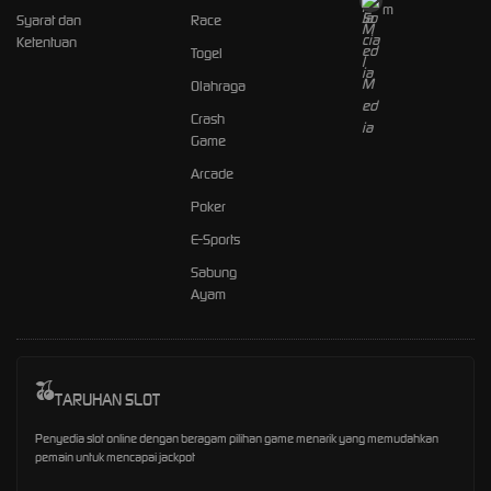
m
Syarat dan
Race
Ketentuan
Togel
Olahraga
Crash
Game
Arcade
Poker
E-Sports
Sabung
Ayam
TARUHAN SLOT
Penyedia slot online dengan beragam pilihan game menarik yang memudahkan
pemain untuk mencapai jackpot