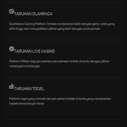
TARUHAN OLAHRAGA
Sportsbook Gaming Platform Terbaik menawarkan lebih banyak game, odds yang
lebih tinggi, dan menyediakan pilihan yang lebih banyak untuk pemain.
TARUHAN LIVE KASINO
Platform Pilihan bagi perusahaan-perusahaan terbaik di dunia, dengan pilihan
variasi game terbanyak
TARUHAN TOGEL
Platform togel yang menarik dari perusahan terbaik di dunia yang menawarkan
hadiah kemenangan besar