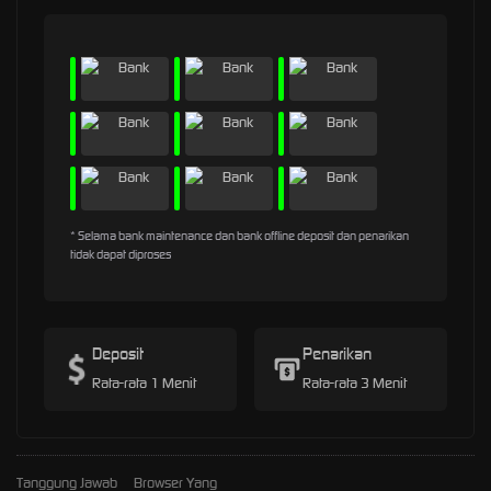
* Selama bank maintenance dan bank offline deposit dan penarikan
tidak dapat diproses
Deposit
Penarikan
Rata-rata 1 Menit
Rata-rata 3 Menit
Tanggung Jawab
Browser Yang