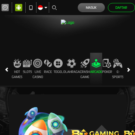
MASUK
DAFTAR
HOT
SLOTS
LIVE
RACE
TOGEL
OLAHRAGA
CRASH
ARCADE
POKER
E-
SABUN
GAMES
CASINO
GAME
SPORTS
AYAM