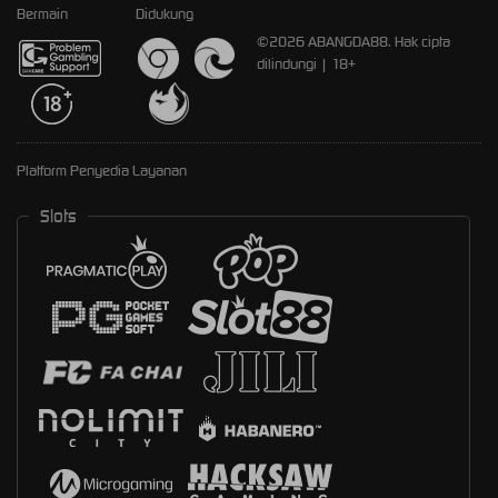
Bermain
Didukung
©2026 ABANGDA88. Hak cipta
dilindungi | 18+
Platform Penyedia Layanan
Slots