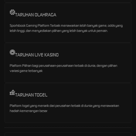
TARUHAN OLAHRAGA
Sportsbook Gaming Platform Terbaik menawarkan lebih banyak game, odds yang
lebih tinggi, dan menyediakan pilihan yang lebih banyak untuk pemain.
TARUHAN LIVE KASINO
Platform Pilihan bagi perusahaan-perusahaan terbaik di dunia, dengan pilihan
variasi game terbanyak
TARUHAN TOGEL
Platform togel yang menarik dari perusahan terbaik di dunia yang menawarkan
hadiah kemenangan besar