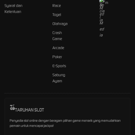
m
Syarat dan
Race
Ketentuan
Togel
Olahraga
Crash
Game
Arcade
Poker
E-Sports
Sabung
Ayam
TARUHAN SLOT
Penyedia slot online dengan beragam pilihan game menarik yang memudahkan
pemain untuk mencapai jackpot