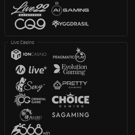
Live Casino