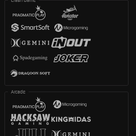
Crash Game
Arcade