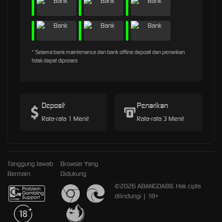
* Selama bank maintenance dan bank offline deposit dan penarikan
tidak dapat diproses
Deposit
Penarikan
Rata-rata 1 Menit
Rata-rata 3 Menit
Tanggung Jawab
Browser Yang
Bermain
Didukung
©2026 ABANGDA88. Hak cipta
dilindungi | 18+