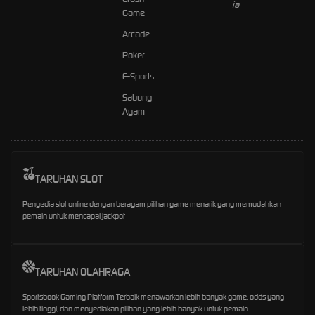
Game
Arcade
Poker
E-Sports
Sabung
Ayam
TARUHAN SLOT
Penyedia slot online dengan beragam pilihan game menarik yang memudahkan
pemain untuk mencapai jackpot
TARUHAN OLAHRAGA
Sportsbook Gaming Platform Terbaik menawarkan lebih banyak game, odds yang
lebih tinggi, dan menyediakan pilihan yang lebih banyak untuk pemain.