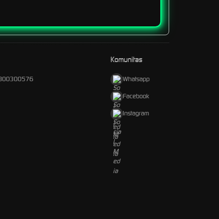
Komunitas
800300576
Whatsapp
Facebook
Instagram