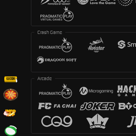
Crash Game
Arcade