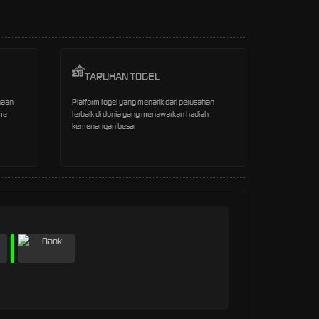
TARUHAN TOGEL
haan
Platform togel yang menarik dari perusahan
ame
terbaik di dunia yang menawarkan hadiah
kemenangan besar