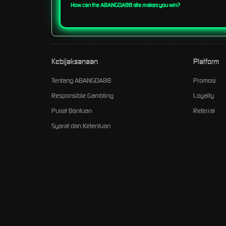
How can the ABANGDA88 site makes you win?
Kebijaksanaan
Platform
Tentang ABANGDA88
Promosi
Responsible Gambling
Loyalty
Pusat Bantuan
Referral
Syarat dan Ketentuan