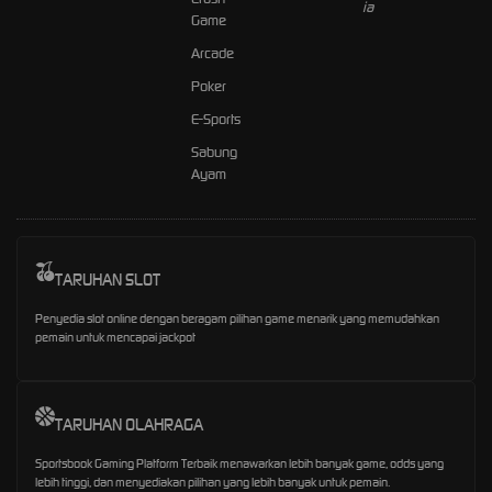
Game
Arcade
Poker
E-Sports
Sabung
Ayam
TARUHAN SLOT
Penyedia slot online dengan beragam pilihan game menarik yang memudahkan
pemain untuk mencapai jackpot
TARUHAN OLAHRAGA
Sportsbook Gaming Platform Terbaik menawarkan lebih banyak game, odds yang
lebih tinggi, dan menyediakan pilihan yang lebih banyak untuk pemain.