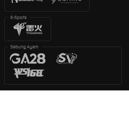
E-Sports
Sabung Ayam