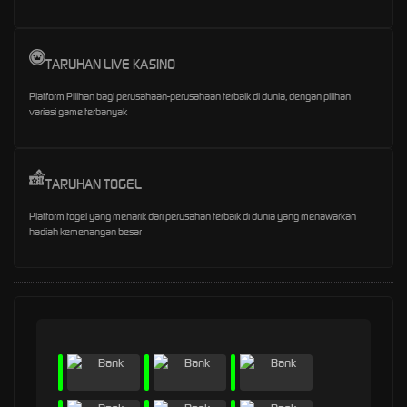
TARUHAN LIVE KASINO
Platform Pilihan bagi perusahaan-perusahaan terbaik di dunia, dengan pilihan
variasi game terbanyak
TARUHAN TOGEL
Platform togel yang menarik dari perusahan terbaik di dunia yang menawarkan
hadiah kemenangan besar