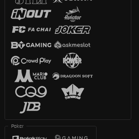
Poker