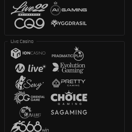
Live Casino