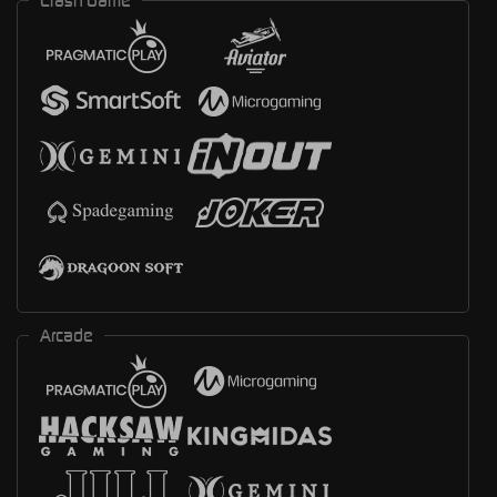
Crash Game
Arcade