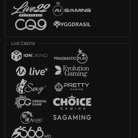
Live Casino