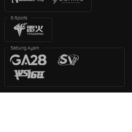
E-Sports
Sabung Ayam