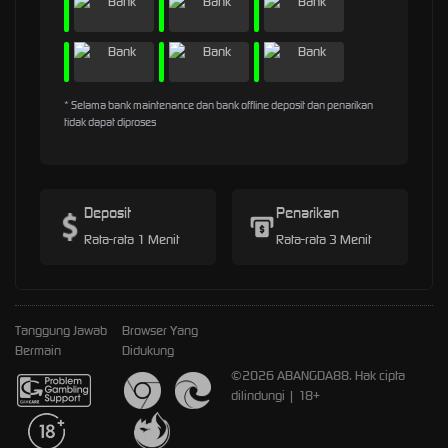
* Selama bank maintenance dan bank offline deposit dan penarikan
tidak dapat diproses
Deposit
Penarikan
Rata-rata 1 Menit
Rata-rata 3 Menit
Tanggung Jawab
Browser Yang
Bermain
Didukung
©2026 ABANGDA88. Hak cipta
dilindungi | 18+