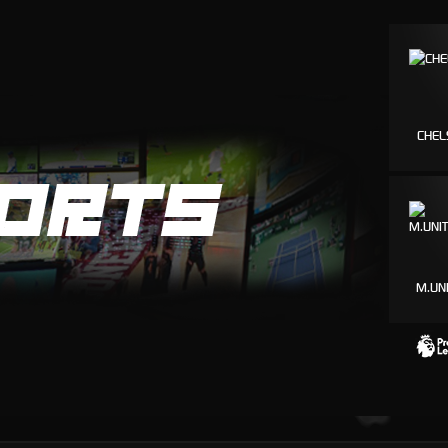
CHEL
M.UN