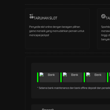
TARUHAN SLOT
TA
Penyedia slot online dengan beragam pilihan
Sportsb
game menarik yang memudahkan pemain untuk
menawar
mencapai jackpot
tinggi,
banyak 
* Selama bank maintenance dan bank offline deposit dan penarik