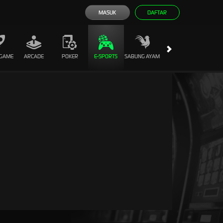
MASUK
DAFTAR
 GAME
ARCADE
POKER
E-SPORTS
SABUNG AYAM
PROMOSI