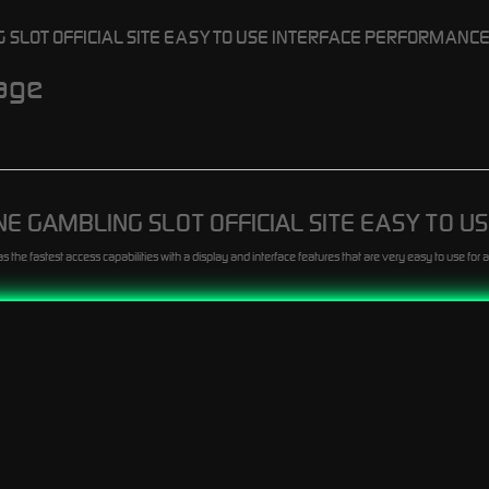
SLOT OFFICIAL SITE EASY TO USE INTERFACE PERFORMANC
uage
NE GAMBLING SLOT OFFICIAL SITE EASY TO 
 has the fastest access capabilities with a display and interface features that are very easy to use for a