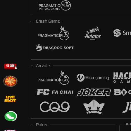
Crash Game
Arcade
Poker
E-