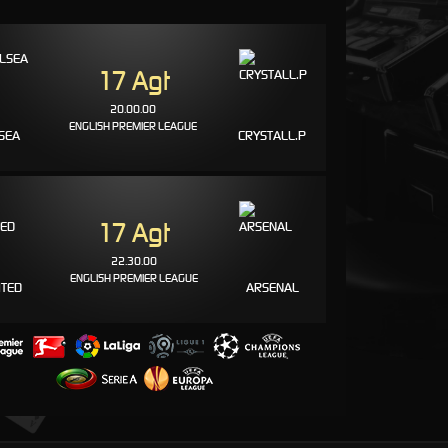
17 Agt
20.00.00
ENGLISH PREMIER LEAGUE
SEA
CRYSTALL.P
17 Agt
22.30.00
ENGLISH PREMIER LEAGUE
ITED
ARSENAL