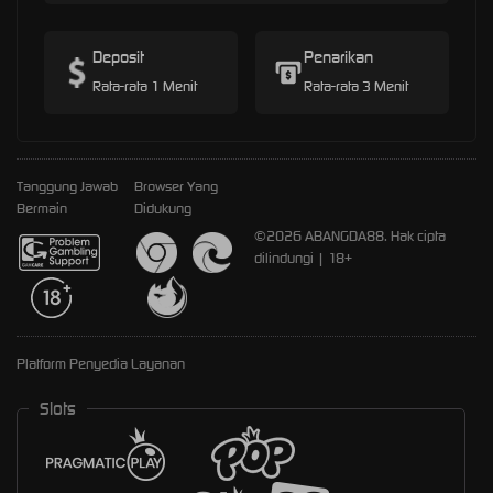
Deposit
Penarikan
Rata-rata 1 Menit
Rata-rata 3 Menit
Tanggung Jawab
Browser Yang
Bermain
Didukung
©2026 ABANGDA88. Hak cipta
dilindungi | 18+
Platform Penyedia Layanan
Slots