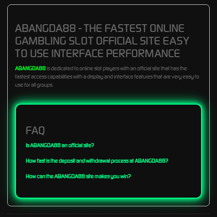
ABANGDA88 - THE FASTEST ONLINE
GAMBLING SLOT OFFICIAL SITE EASY
TO USE INTERFACE PERFORMANCE
ABANGDA88
is dedicated to online slot players with an official site that has the
fastest access capabilities with a display and interface features that are very easy to
use for all groups.
FAQ
Is ABANGDA88 an official site?
How fast is the deposit and withdrawal process at ABANGDA88?
How can the ABANGDA88 site makes you win?