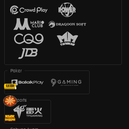
Poker
E-Sports