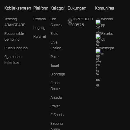
Kebijaksanaan
Platform
Kategori
Dukungan
Komunitas
Tentang
Promosi
Hot
+62858003
Whatsa
ABANGDA88
Games
00576
pp
Loyalty
Responsible
Slots
Facebo
Referral
Gambling
ok
Live
Pusat Bantuan
Casino
Instagra
m
Syarat dan
Race
Ketentuan
Togel
Olahraga
Crash
Game
Arcade
Poker
E-Sports
Sabung
Ayam