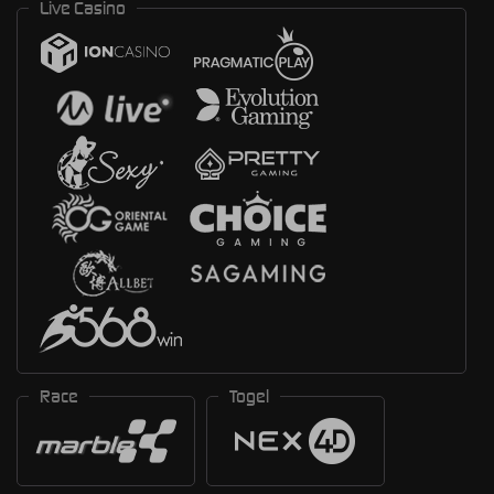
Live Casino
Race
Togel